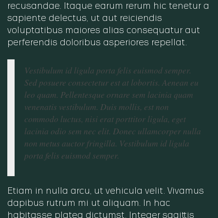
recusandae. Itaque earum rerum hic tenetur a
sapiente delectus, ut aut reiciendis
voluptatibus maiores alias consequatur aut
perferendis doloribus asperiores repellat.
Vestibulum id ligula porta felis euismod semper.
Sed posuere consectetur est at lobortis. Aenean eu
leo quam. Pellentesque ornare sem lacinia quam
venenatis vestibulum. Duis mollis, est non
commodo luctus, nisi erat porttitor ligula, eget
lacinia odio sem nec elit. Donec ullamcorper nulla
non metus auctor fringilla. Vestibulum id ligula
porta felis euismod semper.
Etiam in nulla arcu, ut vehicula velit. Vivamus
dapibus rutrum mi ut aliquam. In hac
habitasse platea dictumst. Integer sagittis