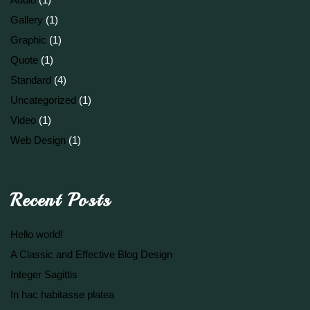
Gallery
(1)
Graphic
(1)
Quote
(1)
Standard
(4)
Uncategorized
(1)
Video
(1)
Web Design
(1)
Recent Posts
Hello world!
A Classic and Effective Blog Design
Integer Sagittis
In hac habitasse platea