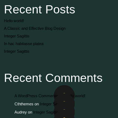
Recent Posts
Hello world!
A Classic and Effective Blog Design
Integer Sagittis
In hac habitasse platea
Integer Sagittis
Recent Comments
A WordPress Commenter
on
Hello world!
Cththemes
on
Integer Sagittis
Audrey
on
Integer Sagittis