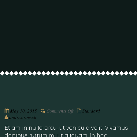
on
May 10, 2015
Comments Off
Standard
Venenatis
andres.roesch
vitae
Etiam in nulla arcu, ut vehicula velit. Vivamus
dapibus rutrum mi ut aliquam. In hac