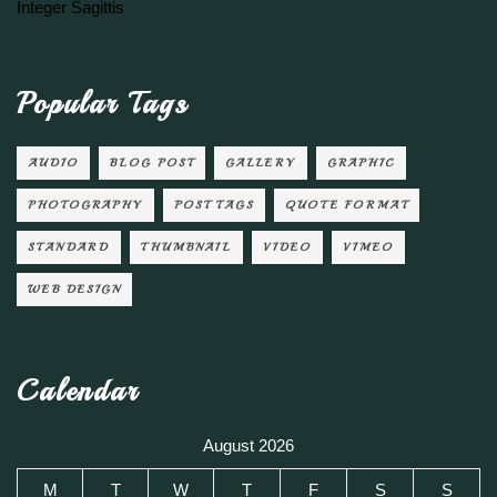
Integer Sagittis
Popular Tags
AUDIO
BLOG POST
GALLERY
GRAPHIC
PHOTOGRAPHY
POST TAGS
QUOTE FORMAT
STANDARD
THUMBNAIL
VIDEO
VIMEO
WEB DESIGN
Calendar
August 2026
M
T
W
T
F
S
S