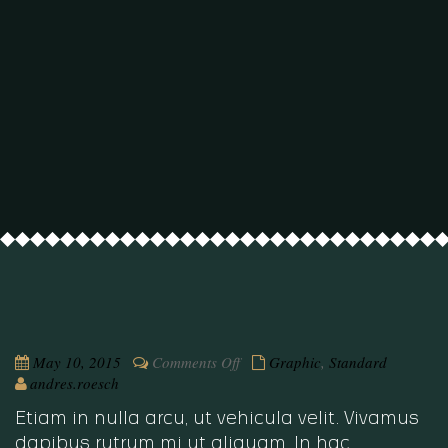
on
May 10, 2015
Comments Off
Graphic
,
Standard
Nulla
andres.roesch
auctor
Etiam in nulla arcu, ut vehicula velit. Vivamus
dapibus rutrum mi ut aliquam. In hac