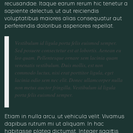
recusandae. Itaque earum rerum hic tenetur a
sapiente delectus, ut aut reiciendis
voluptatibus maiores alias consequatur aut
perferendis doloribus asperiores repellat.
Vestibulum id ligula porta felis euismod semper.
Sed posuere consectetur est at lobortis. Aenean eu
leo quam. Pellentesque ornare sem lacinia quam
venenatis vestibulum. Duis mollis, est non
commodo luctus, nisi erat porttitor ligula, eget
lacinia odio sem nec elit. Donec ullamcorper nulla
non metus auctor fringilla. Vestibulum id ligula
porta felis euismod semper.
Etiam in nulla arcu, ut vehicula velit. Vivamus
dapibus rutrum mi ut aliquam. In hac
habitasse platea dictumst. Integer sagittis