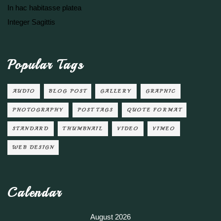
In hac habitasse platea
Integer Sagittis
Popular Tags
AUDIO
BLOG POST
GALLERY
GRAPHIC
PHOTOGRAPHY
POST TAGS
QUOTE FORMAT
STANDARD
THUMBNAIL
VIDEO
VIMEO
WEB DESIGN
Calendar
August 2026