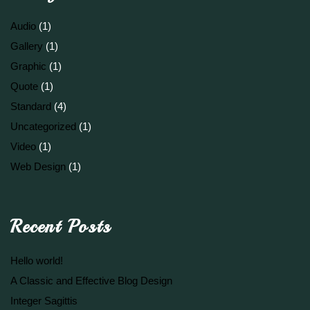
Audio
(1)
Gallery
(1)
Graphic
(1)
Quote
(1)
Standard
(4)
Uncategorized
(1)
Video
(1)
Web Design
(1)
Recent Posts
Hello world!
A Classic and Effective Blog Design
Integer Sagittis