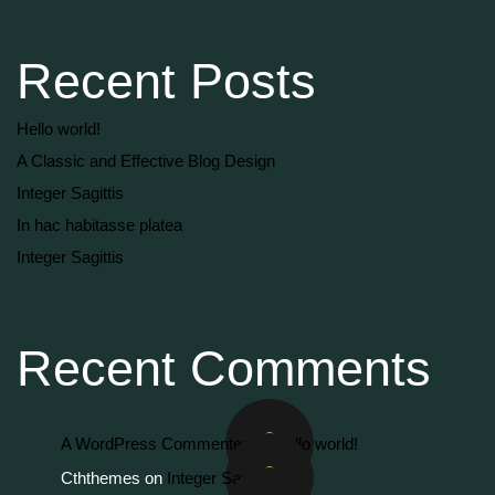
Recent Posts
Hello world!
A Classic and Effective Blog Design
Integer Sagittis
In hac habitasse platea
Integer Sagittis
Recent Comments
A WordPress Commenter
on
Hello world!
Cththemes
on
Integer Sagittis