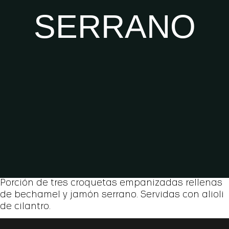
SERRANO
Porción de tres croquetas empanizadas rellenas
de bechamel y jamón serrano. Servidas con alioli
de cilantro.