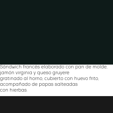
Sándwich francés elaborado con pan de molde,
jamón virginia y queso gruyere
gratinado al horno, cubierto con huevo frito,
acompañado de papas salteadas
con hierbas.