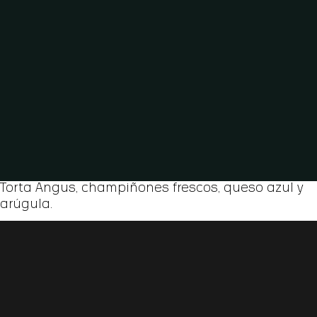
Torta Angus, champiñones frescos, queso azul y
arúgula.